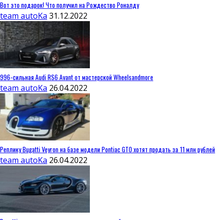
Вот это подарок! Что получил на Рождество Роналду
team autoKa
31.12.2022
996-сильная Audi RS6 Avant от мастерской Wheelsandmore
team autoKa
26.04.2022
Реплику Bugatti Veyron на базе модели Pontiac GTO хотят продать за 11 млн рублей
team autoKa
26.04.2022