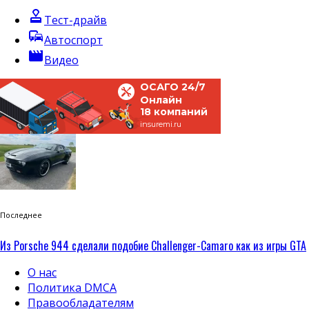
approval
Тест-драйв
commute
Автоспорт
movie
Видео
ОСАГО 24/7
Онлайн
18 компаний
insuremi.ru
Последнее
Из Porsche 944 сделали подобие Challenger-Camaro как из игры GTA
О нас
Политика DMCA
Правообладателям