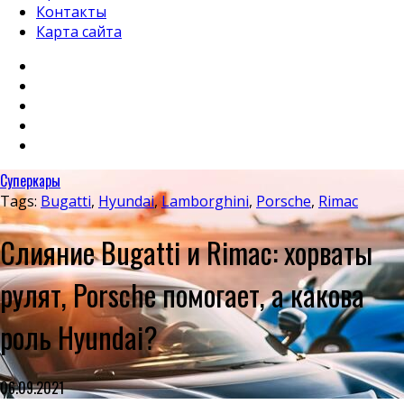
Контакты
Карта сайта
Суперкары
Tags:
Bugatti
,
Hyundai
,
Lamborghini
,
Porsche
,
Rimac
Слияние Bugatti и Rimac: хорваты
рулят, Porsche помогает, а какова
роль Hyundai?
06.09.2021