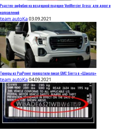
Родстер-амфибия на воздушной подушке VonMercier Arosa: для дорог и
направлений
team autoKa
03.09.2021
Тюнеры из PaxPower превратили пикап GMC Sierra в «Шакала»
team autoKa
04.09.2021