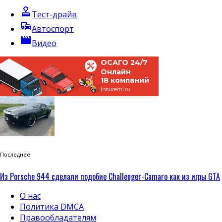
approval
Тест-драйв
commute
Автоспорт
movie
Видео
ОСАГО 24/7
Онлайн
18 компаний
insuremi.ru
Последнее
Из Porsche 944 сделали подобие Challenger-Camaro как из игры GTA
О нас
Политика DMCA
Правообладателям