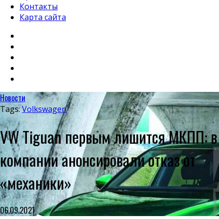
Контакты
Карта сайта
Новости
Tags:
Volkswagen
VW Tiguan первым лишится МКПП: в
компании анонсировали отказ от
«механики»
06.09.2021