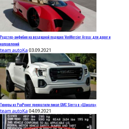
Родстер-амфибия на воздушной подушке VonMercier Arosa: для дорог и
направлений
team autoKa
03.09.2021
Тюнеры из PaxPower превратили пикап GMC Sierra в «Шакала»
team autoKa
04.09.2021