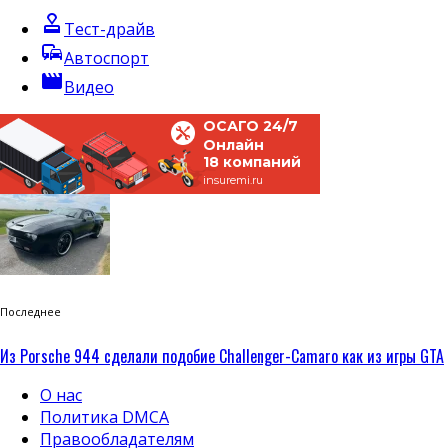
approval
Тест-драйв
commute
Автоспорт
movie
Видео
ОСАГО 24/7
Онлайн
18 компаний
insuremi.ru
Последнее
Из Porsche 944 сделали подобие Challenger-Camaro как из игры GTA
О нас
Политика DMCA
Правообладателям