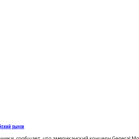
ийский рынок
чники, сообщает, что американский концерн General Mo