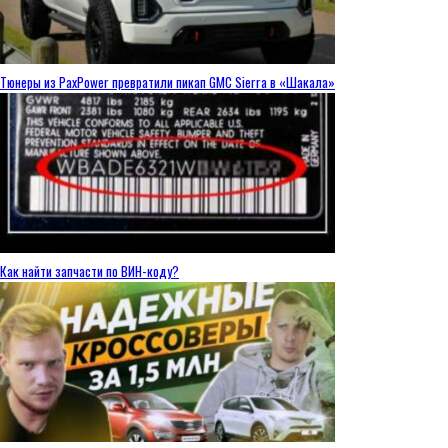
Тюнеры из PaxPower превратили пикап GMC Sierra в «Шакала»
Как найти запчасти по ВИН-коду?