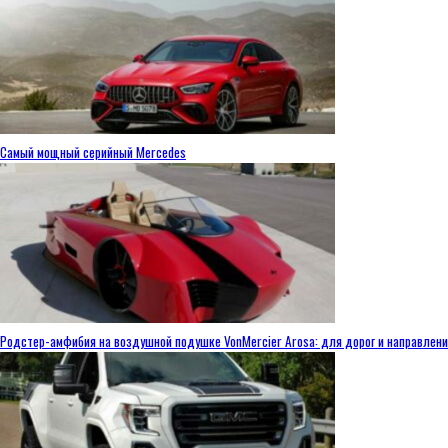
Самый мощный серийный Mercedes
Родстер-амфибия на воздушной подушке VonMercier Arosa: для дорог и направлен