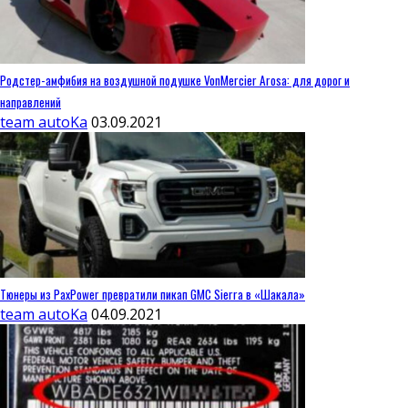
Родстер-амфибия на воздушной подушке VonMercier Arosa: для дорог и
направлений
team autoKa
03.09.2021
Тюнеры из PaxPower превратили пикап GMC Sierra в «Шакала»
team autoKa
04.09.2021