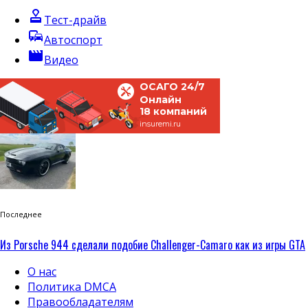
approval
Тест-драйв
commute
Автоспорт
movie
Видео
ОСАГО 24/7
Онлайн
18 компаний
insuremi.ru
Последнее
Из Porsche 944 сделали подобие Challenger-Camaro как из игры GTA
О нас
Политика DMCA
Правообладателям