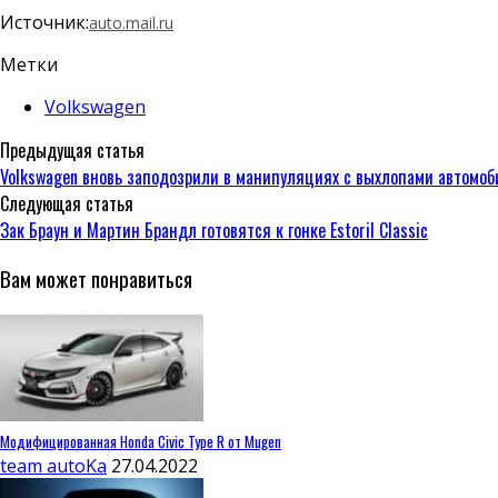
Источник:
auto.mail.ru
Метки
Volkswagen
Предыдущая статья
Volkswagen вновь заподозрили в манипуляциях с выхлопами автомоб
Следующая статья
Зак Браун и Мартин Брандл готовятся к гонке Estoril Classic
Вам может понравиться
Модифицированная Honda Civic Type R от Mugen
team autoKa
27.04.2022