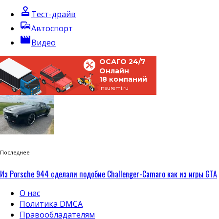
approval
Тест-драйв
commute
Автоспорт
movie
Видео
ОСАГО 24/7
Онлайн
18 компаний
insuremi.ru
Последнее
Из Porsche 944 сделали подобие Challenger-Camaro как из игры GTA
О нас
Политика DMCA
Правообладателям