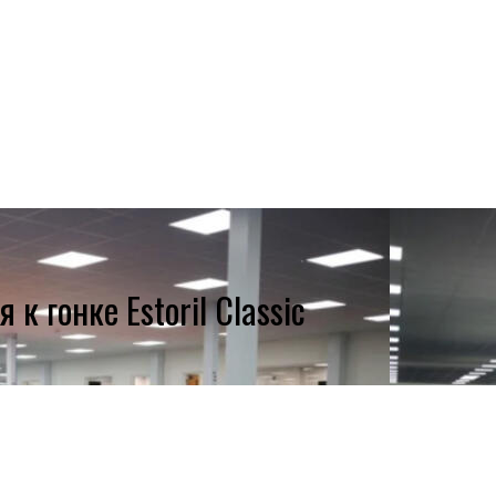
к гонке Estoril Classic