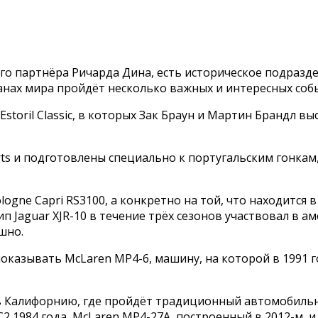
вого партнёра Ричарда Дина, есть историческое подраз
ранах мира пройдёт несколько важных и интересных соб
Estoril Classic, в которых Зак Браун и Мартин Брандл вы
s и подготовлены специально к португальским гонкам,
ogne Capri RS3100, а конкретно на той, что находится 
 Jaguar XJR-10 в течение трёх сезонов участвовал в а
шно.
т показывать McLaren MP4-6, машину, на которой в 1991
 Калифорнию, где пройдёт традиционный автомобильный ф
LC2 1984 года, McLaren MP4-27A, построенный в 2012-м,