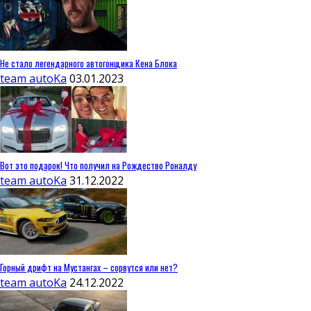
Не стало легендарного автогонщика Кена Блока
team autoKa
03.01.2023
Вот это подарок! Что получил на Рождество Роналду
team autoKa
31.12.2022
Горный дрифт на Мустангах – сорвутся или нет?
team autoKa
24.12.2022