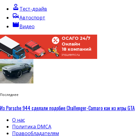
approval
Тест-драйв
commute
Автоспорт
movie
Видео
ОСАГО 24/7
Онлайн
18 компаний
insuremi.ru
Последнее
Из Porsche 944 сделали подобие Challenger-Camaro как из игры GTA
О нас
Политика DMCA
Правообладателям