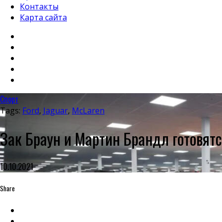
Контакты
Карта сайта
Спорт
Tags:
Ford
,
Jaguar
,
McLaren
Зак Браун и Мартин Брандл готовятся 
10.10.2021
Share