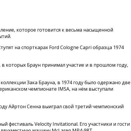
деление, которое готовится к весьма насыщенной
ытий.
ступят на спорткарах Ford Cologne Capri образца 1974
 в которых Браун принимал участие и в прошлом году,
в коллекции Зака Брауна, в 1974 году было одержано две
мериканском чемпионате IMSA, на нём выступали
 году Айртон Сенна выиграл свой третий чемпионский
естиваль Velocity Invitational. Его участники и гости
 и двухместную машину McLaren MP4-98T.