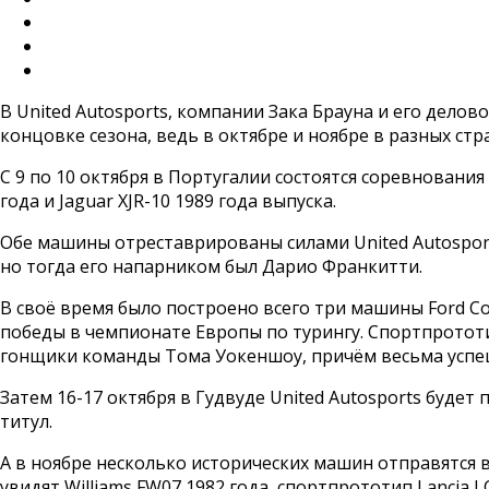
В United Autosports, компании Зака Брауна и его дело
концовке сезона, ведь в октябре и ноябре в разных ст
С 9 по 10 октября в Португалии состоятся соревнования 
года и Jaguar XJR-10 1989 года выпуска.
Обе машины отреставрированы силами United Autosport
но тогда его напарником был Дарио Франкитти.
В своё время было построено всего три машины Ford Col
победы в чемпионате Европы по турингу. Спортпрототип
гонщики команды Тома Уокеншоу, причём весьма успе
Затем 16-17 октября в Гудвуде United Autosports буде
титул.
А в ноябре несколько исторических машин отправятся в
увидят Williams FW07 1982 года, спортпрототип Lancia 