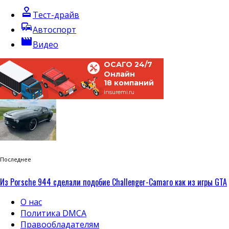
approval
Тест-драйв
commute
Автоспорт
movie
Видео
ОСАГО 24/7
Онлайн
18 компаний
insuremi.ru
Последнее
Из Porsche 944 сделали подобие Challenger-Camaro как из игры GTA
О нас
Политика DMCA
Правообладателям