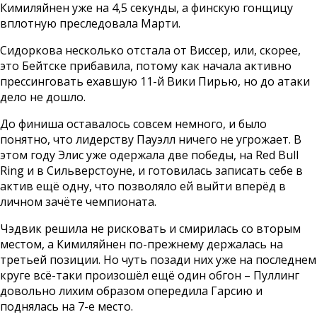
Кимиляйнен уже на 4,5 секунды, а финскую гонщицу
вплотную преследовала Марти.
Сидоркова несколько отстала от Виссер, или, скорее,
это Бейтске прибавила, потому как начала активно
прессинговать ехавшую 11-й Вики Пирью, но до атаки
дело не дошло.
До финиша оставалось совсем немного, и было
понятно, что лидерству Пауэлл ничего не угрожает. В
этом году Элис уже одержала две победы, на Red Bull
Ring и в Сильверстоуне, и готовилась записать себе в
актив ещё одну, что позволяло ей выйти вперёд в
личном зачёте чемпионата.
Чэдвик решила не рисковать и смирилась со вторым
местом, а Кимиляйнен по-прежнему держалась на
третьей позиции. Но чуть позади них уже на последнем
круге всё-таки произошёл ещё один обгон – Пуллинг
довольно лихим образом опередила Гарсию и
поднялась на 7-е место.