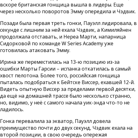
вскоре британская гонщица вышла в лидеры. Еще
через несколько поворотов Эмму опередила и Чэдвик.
Позади была первая треть гонки, Пауэлл лидировала, в
секунде с лишним за ней ехала Чэдвик, а Кимиляйнен
продолжала отставать, и Нереа Марти, напарница
Сидорковой по команде W Series Academy уже
готовилась атаковать Эмму.
Ирина же переместилась на 13-ю позицию из-за
ошибки Марты Гарсии – испанка откатилась в самый
хвост пелотона. Более того, российская гонщица
пыталась подобраться к Бейтске Виссер, ехавшей 12-й.
Видеть опытную Виссер за пределами первой десятки,
да ещё на домашней трассе было несколько странно,
но, видимо, у неё с самого начала уик-энда что-то не
ладилось.
Гонка перевалила за экватор, Пауэлл довела
преимущество почти до двух секунд, Чэдвик ехала на
второй позиции, в свою очередь опережая