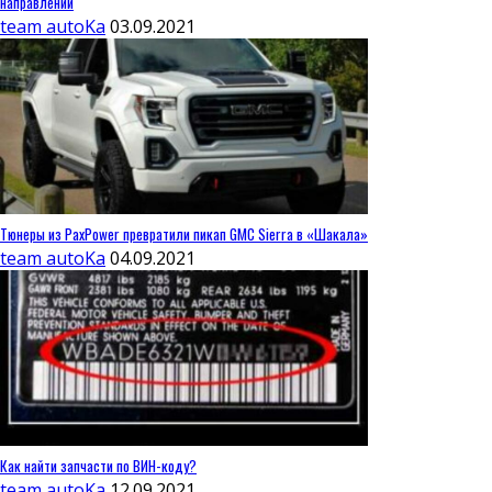
направлений
team autoKa
03.09.2021
Тюнеры из PaxPower превратили пикап GMC Sierra в «Шакала»
team autoKa
04.09.2021
Как найти запчасти по ВИН-коду?
team autoKa
12.09.2021