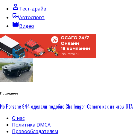
approval
Тест-драйв
commute
Автоспорт
movie
Видео
ОСАГО 24/7
Онлайн
18 компаний
insuremi.ru
Последнее
Из Porsche 944 сделали подобие Challenger-Camaro как из игры GTA
О нас
Политика DMCA
Правообладателям