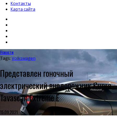
Контакты
Карта сайта
Новости
Tags:
Volkswagen
Представлен гоночный
электрический внедорожник Cupra
Tavascan Extreme E
15.09.2021