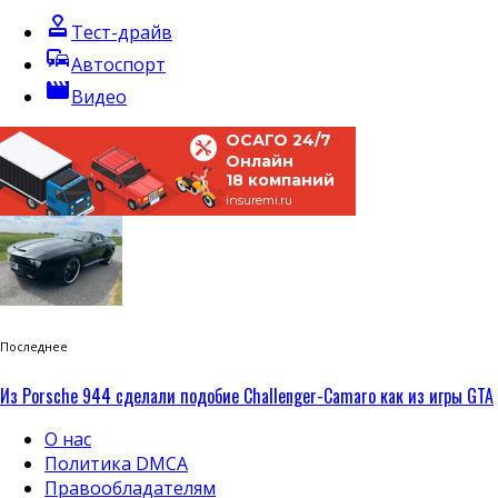
approval
Тест-драйв
commute
Автоспорт
movie
Видео
ОСАГО 24/7
Онлайн
18 компаний
insuremi.ru
Последнее
Из Porsche 944 сделали подобие Challenger-Camaro как из игры GTA
О нас
Политика DMCA
Правообладателям