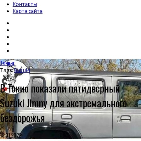
Контакты
Карта сайта
Тюнинг
Tags:
Suzuki
В Токио показали пятидверный
Suzuki Jimny для экстремального
бездорожья
18.01.2022