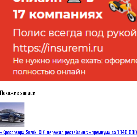
Похожие записи
«Кроссовер» Suzuki XL6 пережил рестайлинг: «премиум» за 1 140 000