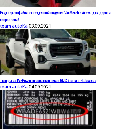
Родстер-амфибия на воздушной подушке VonMercier Arosa: для дорог и
направлений
team autoKa
03.09.2021
Тюнеры из PaxPower превратили пикап GMC Sierra в «Шакала»
team autoKa
04.09.2021