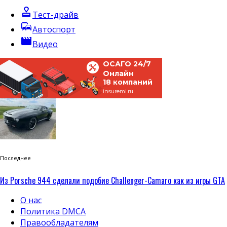
approval
Тест-драйв
commute
Автоспорт
movie
Видео
ОСАГО 24/7
Онлайн
18 компаний
insuremi.ru
Последнее
Из Porsche 944 сделали подобие Challenger-Camaro как из игры GTA
О нас
Политика DMCA
Правообладателям