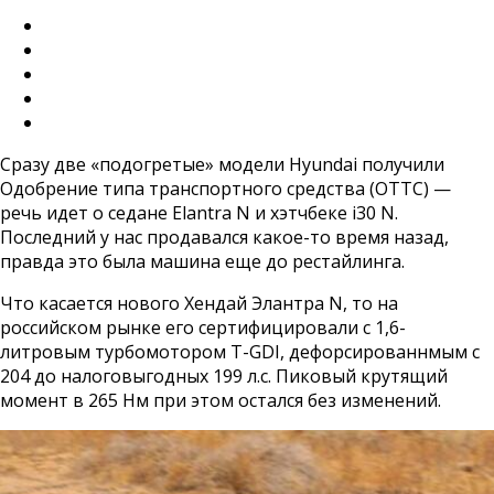
Сразу две «подогретые» модели Hyundai получили
Одобрение типа транспортного средства (ОТТС) —
речь идет о седане Elantra N и хэтчбеке i30 N.
Последний у нас продавался какое-то время назад,
правда это была машина еще до рестайлинга.
Что касается нового Хендай Элантра N, то на
российском рынке его сертифицировали с 1,6-
литровым турбомотором T-GDI, дефорсированнмым с
204 до налоговыгодных 199 л.с. Пиковый крутящий
момент в 265 Нм при этом остался без изменений.