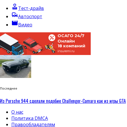
approval
Тест-драйв
commute
Автоспорт
movie
Видео
ОСАГО 24/7
Онлайн
18 компаний
insuremi.ru
Последнее
Из Porsche 944 сделали подобие Challenger-Camaro как из игры GTA
О нас
Политика DMCA
Правообладателям