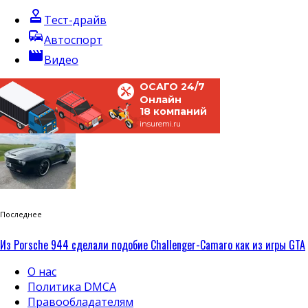
approval
Тест-драйв
commute
Автоспорт
movie
Видео
ОСАГО 24/7
Онлайн
18 компаний
insuremi.ru
Последнее
Из Porsche 944 сделали подобие Challenger-Camaro как из игры GTA
О нас
Политика DMCA
Правообладателям