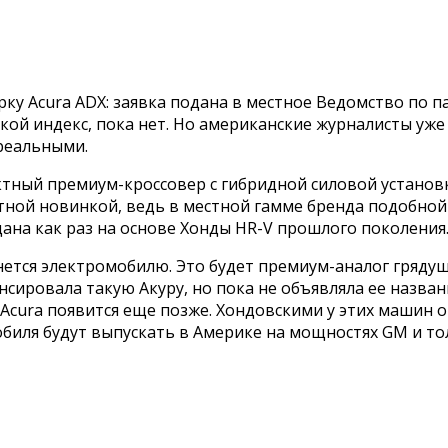
ку Acura ADX: заявка подана в местное Ведомство по 
ой индекс, пока нет. Но американские журналисты уже 
 реальными.
тный премиум-кроссовер с гибридной силовой установк
ной новинкой, ведь в местной гамме бренда подобной м
здана как раз на основе Хонды HR-V прошлого поколения
нется электромобилю. Это будет премиум-аналог грядущ
нсировала такую Акуру, но пока не объявляла ее назва
 Acura появится еще позже. Хондовскими у этих машин 
обиля будут выпускать в Америке на мощностях GM и то