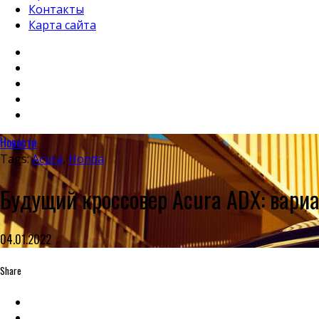
Контакты
Карта сайта
Новости
Tags:
Acura
,
Honda
Будущий кроссовер Acura ADX: вари
04.01.2022
Share