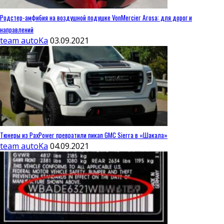
Родстер-амфибия на воздушной подушке VonMercier Arosa: для дорог и
направлений
team autoKa
03.09.2021
Тюнеры из PaxPower превратили пикап GMC Sierra в «Шакала»
team autoKa
04.09.2021