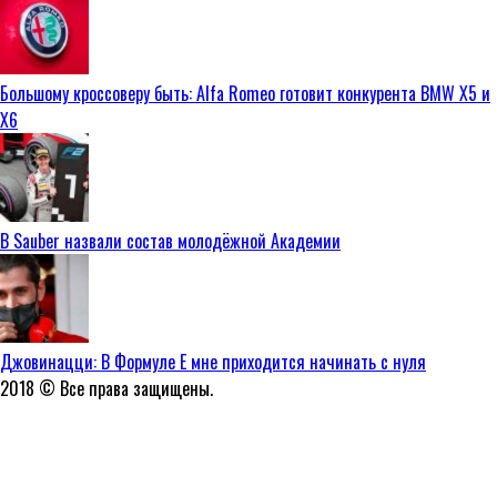
Большому кроссоверу быть: Alfa Romeo готовит конкурента BMW X5 и
X6
В Sauber назвали состав молодёжной Академии
Джовинацци: В Формуле E мне приходится начинать с нуля
2018 © Все права защищены.