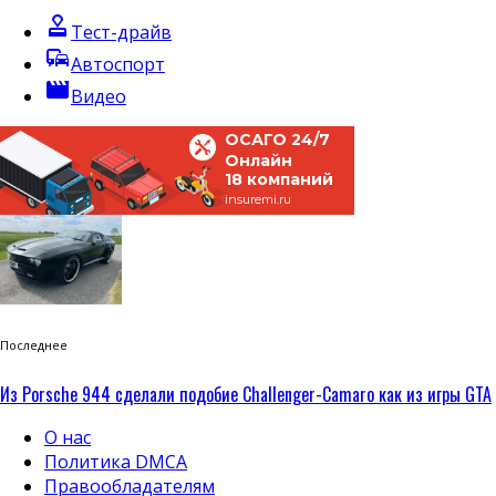
approval
Тест-драйв
commute
Автоспорт
movie
Видео
ОСАГО 24/7
Онлайн
18 компаний
insuremi.ru
Последнее
Из Porsche 944 сделали подобие Challenger-Camaro как из игры GTA
О нас
Политика DMCA
Правообладателям