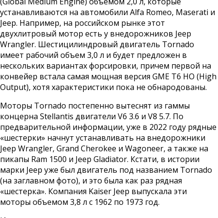
(Global Medium Engine) объемом 2,0 л, которые
устанавливаются на автомобили Alfa Romeo, Maserati и
Jeep. Например, на российском рынке этот
двухлитровый мотор есть у внедорожников Jeep
Wrangler. Шестицилиндровый двигатель Tornado
имеет рабочий объем 3,0 л и будет предложен в
нескольких вариантах форсировки, причем первой на
конвейер встала самая мощная версия GME T6 HO (High
Output), хотя характеристики пока не обнародованы.
Моторы Tornado постепенно вытеснят из гаммы
концерна Stellantis двигатели V6 3.6 и V8 5.7. По
предварительной информации, уже в 2022 году рядные
«шестерки» начнут устанавливать на внедорожники
Jeep Wrangler, Grand Cherokee и Wagoneer, а также на
пикапы Ram 1500 и Jeep Gladiator. Кстати, в истории
марки Jeep уже был двигатель под названием Tornado
(на заглавном фото), и это была как раз рядная
«шестерка». Компания Kaiser Jeep выпускала эти
моторы объемом 3,8 л с 1962 по 1973 год.