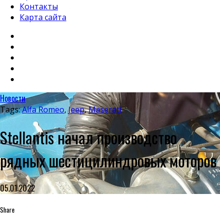
Контакты
Карта сайта
Новости
Tags:
Alfa Romeo
,
Jeep
,
Maserati
Stellantis начал производство
рядных шестицилиндровых моторов
05.01.2022
Share