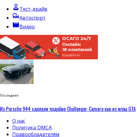
approval
Тест-драйв
commute
Автоспорт
movie
Видео
ОСАГО 24/7
Онлайн
18 компаний
insuremi.ru
Последнее
Из Porsche 944 сделали подобие Challenger-Camaro как из игры GTA
О нас
Политика DMCA
Правообладателям