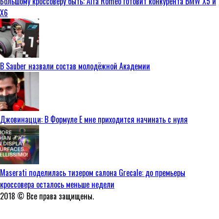
Большому кроссоверу быть: Alfa Romeo готовит конкурента BMW X5 и
X6
В Sauber назвали состав молодёжной Академии
Джовинацци: В Формуле E мне приходится начинать с нуля
Maserati поделилась тизером салона Grecale: до премьеры
кроссовера осталось меньше недели
2018 © Все права защищены.