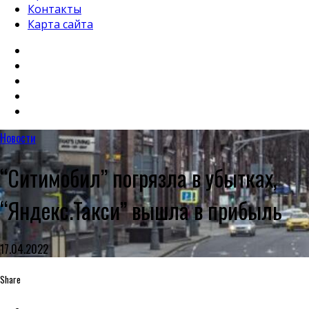
Контакты
Карта сайта
Новости
“Ситимобил” погрязла в убытках,
“Яндекс.Такси” вышла в прибыль
17.04.2022
Share