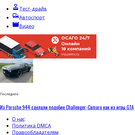
approval
Тест-драйв
commute
Автоспорт
movie
Видео
ОСАГО 24/7
Онлайн
18 компаний
insuremi.ru
Последнее
Из Porsche 944 сделали подобие Challenger-Camaro как из игры GTA
О нас
Политика DMCA
Правообладателям