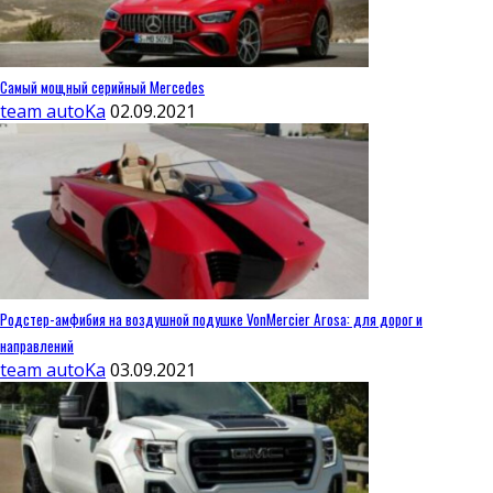
Самый мощный серийный Mercedes
team autoKa
02.09.2021
Родстер-амфибия на воздушной подушке VonMercier Arosa: для дорог и
направлений
team autoKa
03.09.2021