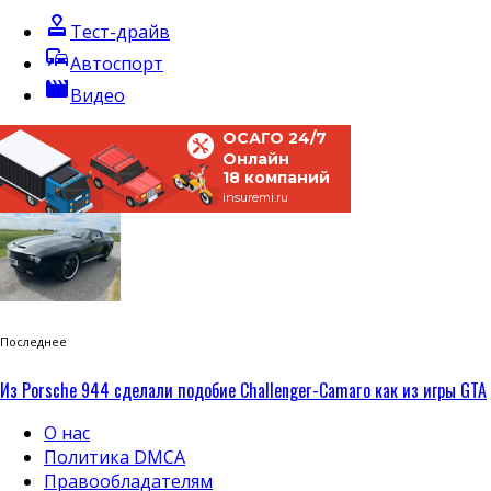
approval
Тест-драйв
commute
Автоспорт
movie
Видео
ОСАГО 24/7
Онлайн
18 компаний
insuremi.ru
Последнее
Из Porsche 944 сделали подобие Challenger-Camaro как из игры GTA
О нас
Политика DMCA
Правообладателям