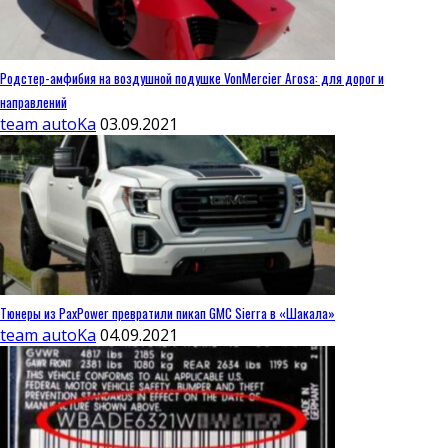
Родстер-амфибия на воздушной подушке VonMercier Arosa: для дорог и
направлений
team autoKa
03.09.2021
Тюнеры из PaxPower превратили пикап GMC Sierra в «Шакала»
team autoKa
04.09.2021