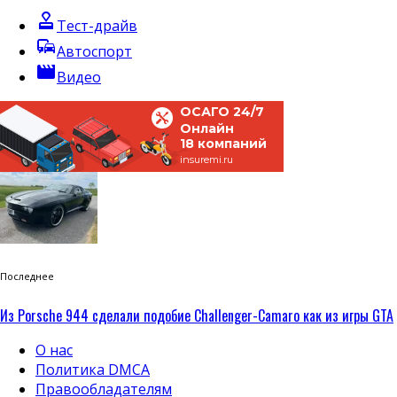
approval
Тест-драйв
commute
Автоспорт
movie
Видео
ОСАГО 24/7
Онлайн
18 компаний
insuremi.ru
Последнее
Из Porsche 944 сделали подобие Challenger-Camaro как из игры GTA
О нас
Политика DMCA
Правообладателям