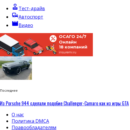
approval
Тест-драйв
commute
Автоспорт
movie
Видео
ОСАГО 24/7
Онлайн
18 компаний
insuremi.ru
Последнее
Из Porsche 944 сделали подобие Challenger-Camaro как из игры GTA
О нас
Политика DMCA
Правообладателям