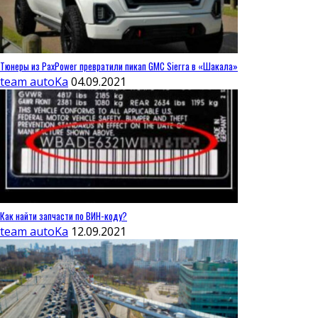
Тюнеры из PaxPower превратили пикап GMC Sierra в «Шакала»
team autoKa
04.09.2021
Как найти запчасти по ВИН-коду?
team autoKa
12.09.2021