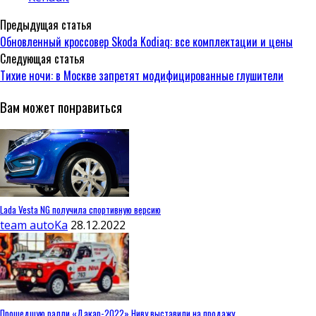
Предыдущая статья
Обновленный кроссовер Skoda Kodiaq: все комплектации и цены
Следующая статья
Тихие ночи: в Москве запретят модифицированные глушители
Вам может понравиться
Lada Vesta NG получила спортивную версию
team autoKa
28.12.2022
Прошедшую ралли «Дакар-2022» Ниву выставили на продажу