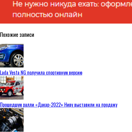
Похожие записи
Lada Vesta NG получила спортивную версию
Прошедшую ралли «Дакар-2022» Ниву выставили на продажу