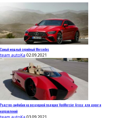
Самый мощный серийный Mercedes
team autoKa
02.09.2021
Родстер-амфибия на воздушной подушке VonMercier Arosa: для дорог и
направлений
team autoKa
03.09.2021