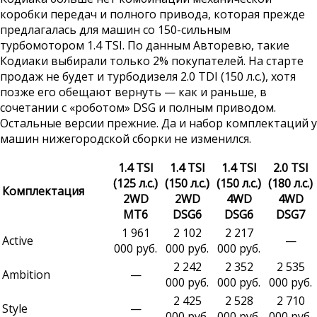
коробки передач и полного привода, которая прежде
предлагалась для машин со 150-сильным
турбомотором 1.4 TSI. По данным Авторевю, такие
Кодиаки выбирали только 2% покупателей. На старте
продаж не будет и турбодизеля 2.0 TDI (150 л.с.), хотя
позже его обещают вернуть — как и раньше, в
сочетании с «роботом» DSG и полным приводом.
Остальные версии прежние. Да и набор комплектаций у
машин нижегородской сборки не изменился.
1.4 TSI
1.4 TSI
1.4 TSI
2.0 TSI
(125 л.с.)
(150 л.с.)
(150 л.с.)
(180 л.с.)
Комплектация
2WD
2WD
4WD
4WD
MT6
DSG6
DSG6
DSG7
1 961
2 102
2 217
Active
—
000 руб.
000 руб.
000 руб.
2 242
2 352
2 535
Ambition
—
000 руб.
000 руб.
000 руб.
2 425
2 528
2 710
Style
—
000 руб.
000 руб.
000 руб.