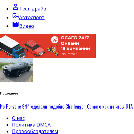
approval
Тест-драйв
commute
Автоспорт
movie
Видео
ОСАГО 24/7
Онлайн
18 компаний
insuremi.ru
Последнее
Из Porsche 944 сделали подобие Challenger-Camaro как из игры GTA
О нас
Политика DMCA
Правообладателям