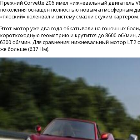
Прежний Corvette Z06 имел нижневальный двигатель V
поколения оснащен полностью новым атмосферным двиг
«плоский» коленвал и систему смазки с сухим картером.
Этот мотор уже два года обкатывали на гоночных болид
короткоходную геометрию и крутится до 8600 об/мин, а
6300 об/мин. Для сравнения: нижневальный мотор LT2 об
же больше (637 Нм).