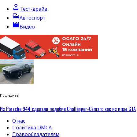
approval
Тест-драйв
commute
Автоспорт
movie
Видео
ОСАГО 24/7
Онлайн
18 компаний
insuremi.ru
Последнее
Из Porsche 944 сделали подобие Challenger-Camaro как из игры GTA
О нас
Политика DMCA
Правообладателям