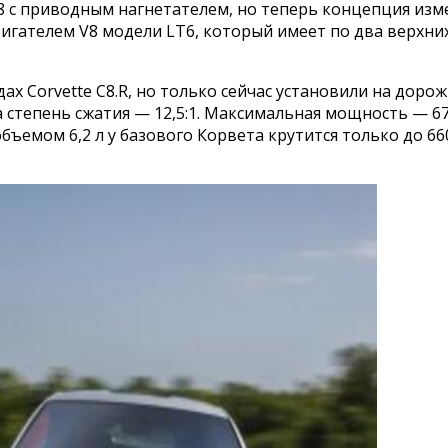
8 с приводным нагнетателем, но теперь концепция из
ателем V8 модели LT6, который имеет по два верхних
ах Corvette C8.R, но только сейчас установили на дор
 степень сжатия — 12,5:1. Максимальная мощность — 67
ъемом 6,2 л у базового Корвета крутится только до 6600