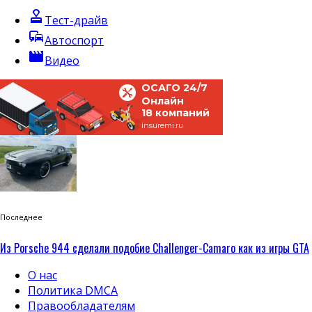
approval
Тест-драйв
commute
Автоспорт
movie
Видео
ОСАГО 24/7
Онлайн
18 компаний
insuremi.ru
Последнее
Из Porsche 944 сделали подобие Challenger-Camaro как из игры GTA
О нас
Политика DMCA
Правообладателям