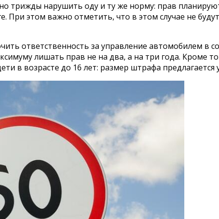
льно трижды нарушить оду и ту же норму: прав планиру
. При этом важно отметить, что в этом случае не буду
чить ответственность за управление автомобилем в сос
симуму лишать прав не на два, а на три года. Кроме тог
и в возрасте до 16 лет: размер штрафа предлагается уве