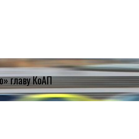
ю» главу КоАП