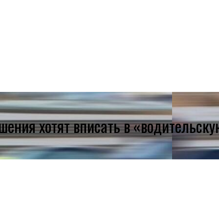
шения хотят вписать в «водительску