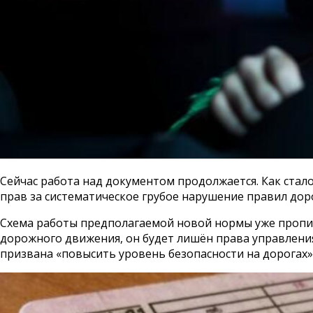
Сейчас работа над документом продолжается. Как ста
прав за систематическое грубое нарушение правил дор
Схема работы предполагаемой новой нормы уже прописа
дорожного движения, он будет лишён права управления
призвана «повысить уровень безопасности на дорогах»