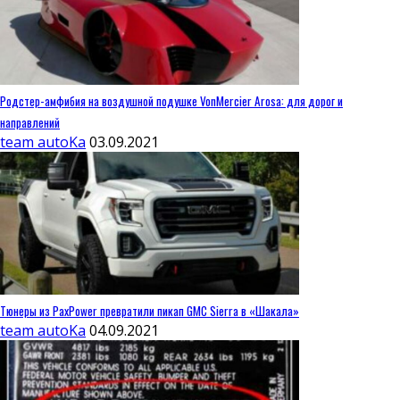
Родстер-амфибия на воздушной подушке VonMercier Arosa: для дорог и
направлений
team autoKa
03.09.2021
Тюнеры из PaxPower превратили пикап GMC Sierra в «Шакала»
team autoKa
04.09.2021