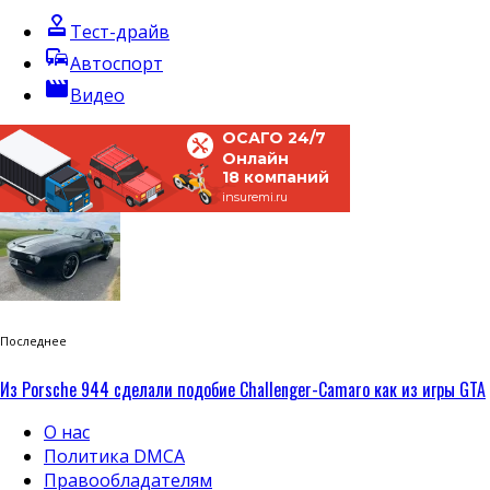
approval
Тест-драйв
commute
Автоспорт
movie
Видео
ОСАГО 24/7
Онлайн
18 компаний
insuremi.ru
Последнее
Из Porsche 944 сделали подобие Challenger-Camaro как из игры GTA
О нас
Политика DMCA
Правообладателям