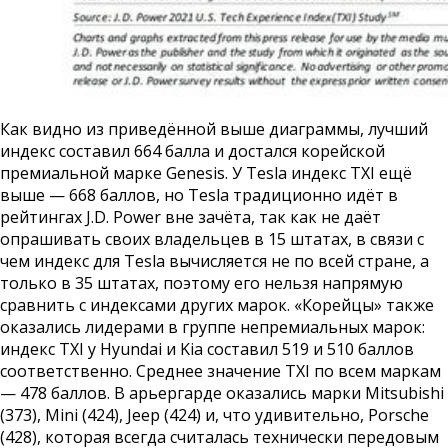
Как видно из приведённой выше диаграммы, лучший
индекс составил 664 балла и достался корейской
премиальной марке Genesis. У Tesla индекс TXI ещё
выше — 668 баллов, но Tesla традиционно идёт в
рейтингах J.D. Power вне зачёта, так как не даёт
опрашивать своих владельцев в 15 штатах, в связи с
чем индекс для Tesla вычисляется не по всей стране, а
только в 35 штатах, поэтому его нельзя напрямую
сравнить с индексами других марок. «Корейцы» также
оказались лидерами в группе непремиальных марок:
индекс TXI у Hyundai и Kia составил 519 и 510 баллов
соответственно. Среднее значение TXI по всем маркам
— 478 баллов. В арьергарде оказались марки Mitsubishi
(373), Mini (424), Jeep (424) и, что удивительно, Porsche
(428), которая всегда считалась технически передовым