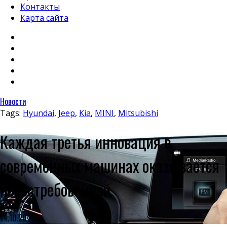
Контакты
Карта сайта
Новости
Tags:
Hyundai
,
Jeep
,
Kia
,
MINI
,
Mitsubishi
Каждая третья инновация в
современных машинах оказывается
невостребованной
14.10.2021