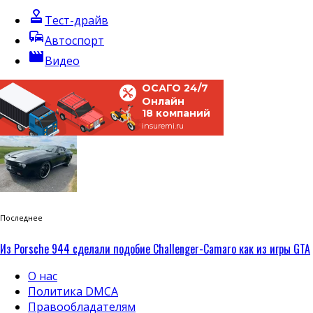
approval
Тест-драйв
commute
Автоспорт
movie
Видео
ОСАГО 24/7
Онлайн
18 компаний
insuremi.ru
Последнее
Из Porsche 944 сделали подобие Challenger-Camaro как из игры GTA
О нас
Политика DMCA
Правообладателям