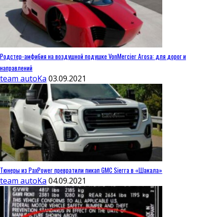
Родстер-амфибия на воздушной подушке VonMercier Arosa: для дорог и
направлений
team autoKa
03.09.2021
Тюнеры из PaxPower превратили пикап GMC Sierra в «Шакала»
team autoKa
04.09.2021