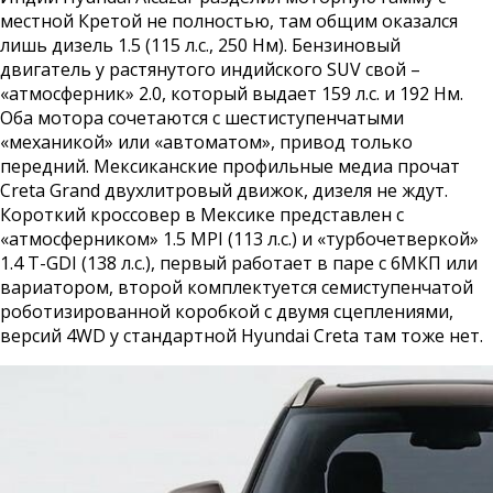
местной Кретой не полностью, там общим оказался
лишь дизель 1.5 (115 л.с., 250 Нм). Бензиновый
двигатель у растянутого индийского SUV свой –
«атмосферник» 2.0, который выдает 159 л.с. и 192 Нм.
Оба мотора сочетаются с шестиступенчатыми
«механикой» или «автоматом», привод только
передний. Мексиканские профильные медиа прочат
Creta Grand двухлитровый движок, дизеля не ждут.
Короткий кроссовер в Мексике представлен с
«атмосферником» 1.5 MPI (113 л.с.) и «турбочетверкой»
1.4 T-GDI (138 л.с.), первый работает в паре с 6МКП или
вариатором, второй комплектуется семиступенчатой
роботизированной коробкой с двумя сцеплениями,
версий 4WD у стандартной Hyundai Creta там тоже нет.