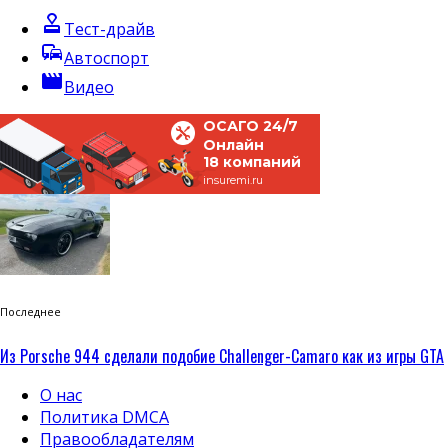
approval
Тест-драйв
commute
Автоспорт
movie
Видео
ОСАГО 24/7
Онлайн
18 компаний
insuremi.ru
Последнее
Из Porsche 944 сделали подобие Challenger-Camaro как из игры GTA
О нас
Политика DMCA
Правообладателям