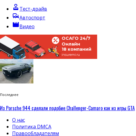
approval
Тест-драйв
commute
Автоспорт
movie
Видео
ОСАГО 24/7
Онлайн
18 компаний
insuremi.ru
Последнее
Из Porsche 944 сделали подобие Challenger-Camaro как из игры GTA
О нас
Политика DMCA
Правообладателям