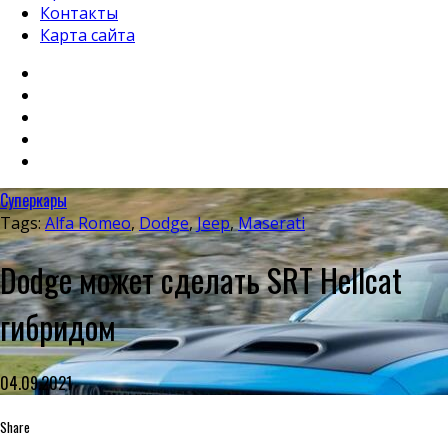
Контакты
Карта сайта
Суперкары
Tags:
Alfa Romeo
,
Dodge
,
Jeep
,
Maserati
Dodge может сделать SRT Hellcat
гибридом
04.09.2021
Share