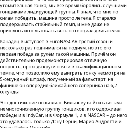
утомительная гонка, мы всё время боролись с лучшими
гонщиками лидирующей группы. Я знал, что мне по
силам победить, машина просто летела. Я старался
поддерживать стабильный темп, и мне даже не
пришлось использовать весь потенциал двигателя».
Канадец выступает в EuroNASCAR третий сезон и
несколько раз поднимался на подиум, но это его
первая победа за рулём такой машины. Причём он
действительно продемонстрировал отличную
скорость, проходя круги почти в квалификационном
темпе, что позволило ему выиграть гонку несмотря на
5-секундный штраф, полученный за фальстарт: на
финише он опередил ближайшего соперника на 6,2
секунды.
Это достижение позволило Вильнёву войти в весьма
немногочисленную группу гонщиков, кто одерживал
победы и в IndyCar, и в Формуле 1, и в NASCAR – до него
это удавалось только Дэну Гёрни, Марио Андретти и
Хуану-Пабло Монтойе.