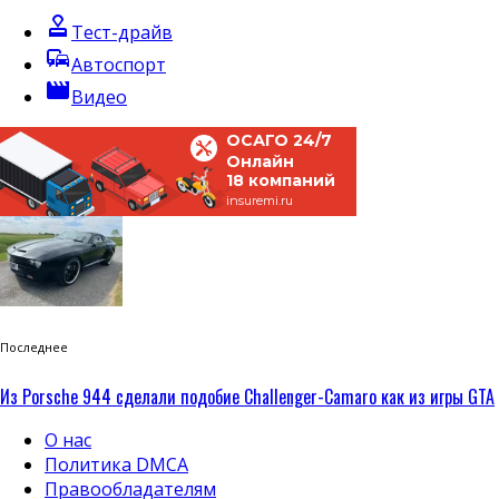
approval
Тест-драйв
commute
Автоспорт
movie
Видео
ОСАГО 24/7
Онлайн
18 компаний
insuremi.ru
Последнее
Из Porsche 944 сделали подобие Challenger-Camaro как из игры GTA
О нас
Политика DMCA
Правообладателям