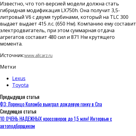
Известно, что топ-версией модели должна стать
гибридная модификация LX750h. Она получит 3,5-
литровый V6 с двумя турбинами, который на TLC 300
выдает выдает 415 л.с. (650 Нм). Компанию ему составит
электродвигатель, при этом суммарная отдача
агрегатов составит 480 сил и 871 Нм крутящего
момента.
Источник:
www.allcarz.ru
Метки
Lexus
Toyota
Предыдущая статья
Ф3: Лоренцо Коломбо выиграл дождевую гонку в Спа
Следующая статья
10 ОЧЕНЬ НАДЕЖНЫХ кроссоверов до 1,5 млн! Интервью с
автоподборщиком