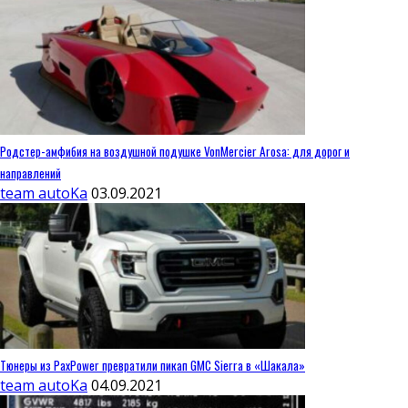
Родстер-амфибия на воздушной подушке VonMercier Arosa: для дорог и
направлений
team autoKa
03.09.2021
Тюнеры из PaxPower превратили пикап GMC Sierra в «Шакала»
team autoKa
04.09.2021