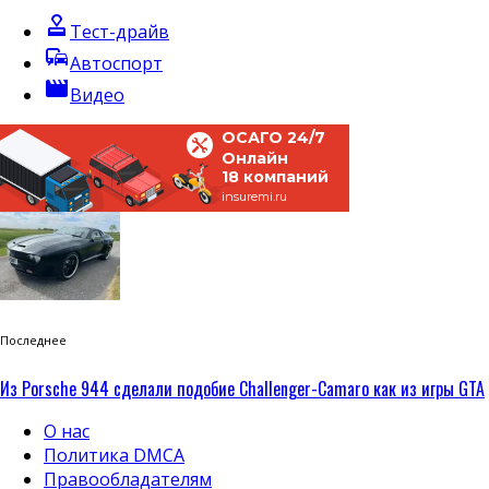
approval
Тест-драйв
commute
Автоспорт
movie
Видео
ОСАГО 24/7
Онлайн
18 компаний
insuremi.ru
Последнее
Из Porsche 944 сделали подобие Challenger-Camaro как из игры GTA
О нас
Политика DMCA
Правообладателям