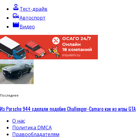
approval
Тест-драйв
commute
Автоспорт
movie
Видео
ОСАГО 24/7
Онлайн
18 компаний
insuremi.ru
Последнее
Из Porsche 944 сделали подобие Challenger-Camaro как из игры GTA
О нас
Политика DMCA
Правообладателям