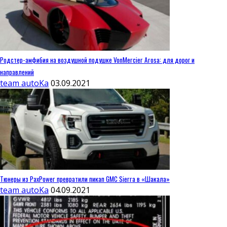
Родстер-амфибия на воздушной подушке VonMercier Arosa: для дорог и
направлений
team autoKa
03.09.2021
Тюнеры из PaxPower превратили пикап GMC Sierra в «Шакала»
team autoKa
04.09.2021