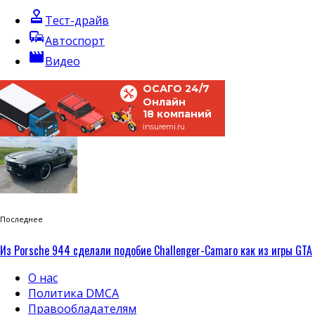
approval
Тест-драйв
commute
Автоспорт
movie
Видео
ОСАГО 24/7
Онлайн
18 компаний
insuremi.ru
Последнее
Из Porsche 944 сделали подобие Challenger-Camaro как из игры GTA
О нас
Политика DMCA
Правообладателям