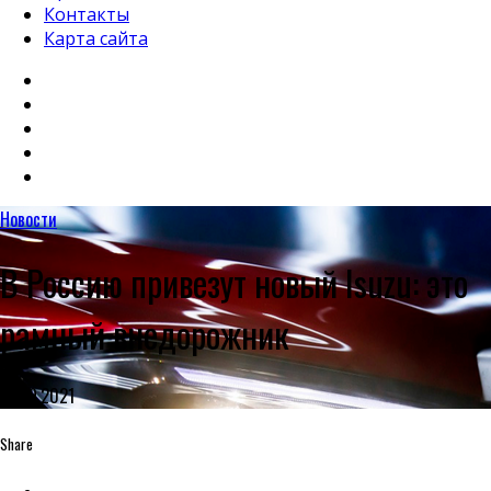
Контакты
Карта сайта
Новости
В Россию привезут новый Isuzu: это
рамный внедорожник
16.09.2021
Share