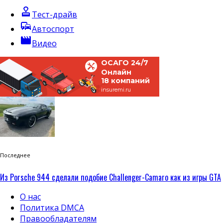
approval
Тест-драйв
commute
Автоспорт
movie
Видео
ОСАГО 24/7
Онлайн
18 компаний
insuremi.ru
Последнее
Из Porsche 944 сделали подобие Challenger-Camaro как из игры GTA
О нас
Политика DMCA
Правообладателям