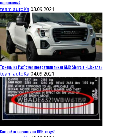
направлений
team autoKa
03.09.2021
Тюнеры из PaxPower превратили пикап GMC Sierra в «Шакала»
team autoKa
04.09.2021
Как найти запчасти по ВИН-коду?