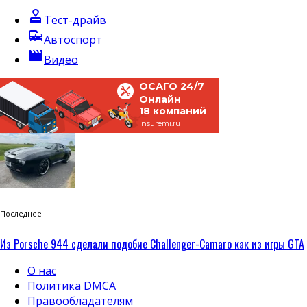
approval
Тест-драйв
commute
Автоспорт
movie
Видео
ОСАГО 24/7
Онлайн
18 компаний
insuremi.ru
Последнее
Из Porsche 944 сделали подобие Challenger-Camaro как из игры GTA
О нас
Политика DMCA
Правообладателям