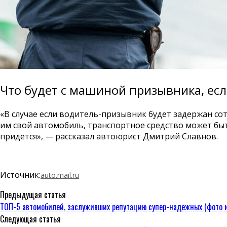
Что будет с машиной призывника, есл
«В случае если водитель-призывник будет задержан со
им свой автомобиль, транспортное средство может быт
придется», — рассказал автоюрист Дмитрий Славнов.
Источник:
auto.mail.ru
Предыдущая статья
ТОП-5 автомобилей, заслуживших репутацию супер-надежных (фото и
Следующая статья