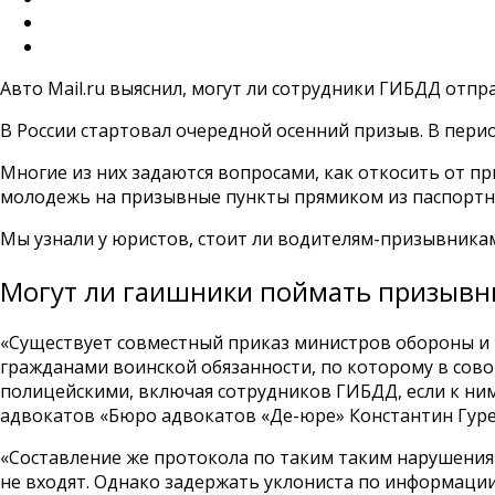
Авто Mail.ru выяснил, могут ли сотрудники ГИБДД отпр
В России стартовал очередной осенний призыв. В период
Многие из них задаются вопросами, как откосить от пр
молодежь на призывные пункты прямиком из паспортны
Мы узнали у юристов, стоит ли водителям-призывника
Могут ли гаишники поймать призывни
«Существует совместный приказ министров обороны и 
гражданами воинской обязанности, по которому в со
полицейскими, включая сотрудников ГИБДД, если к ним
адвокатов «Бюро адвокатов «Де-юре» Константин Гуре
«Составление же протокола по таким таким нарушениям, 
не входят. Однако задержать уклониста по информаци