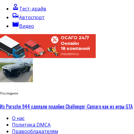
approval
Тест-драйв
commute
Автоспорт
movie
Видео
ОСАГО 24/7
Онлайн
18 компаний
insuremi.ru
Последнее
Из Porsche 944 сделали подобие Challenger-Camaro как из игры GTA
О нас
Политика DMCA
Правообладателям