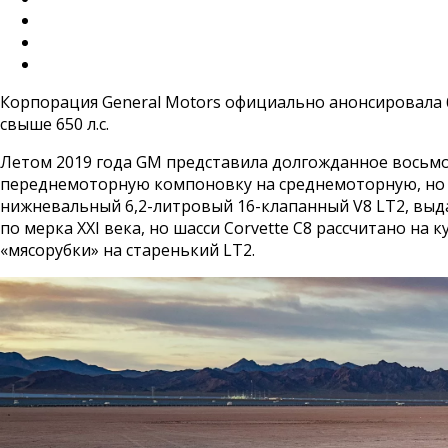
Корпорация General Motors официально анонсировала б
свыше 650 л.с.
Летом 2019 года GM представила долгожданное восьмое 
переднемоторную компоновку на среднемоторную, но с
нижневальный 6,2-литровый 16-клапанный V8 LT2, выда
по мерка XXI века, но шасси Corvette С8 рассчитано н
«мясорубки» на старенький LT2.