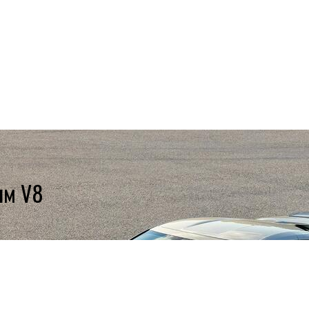
вым V8