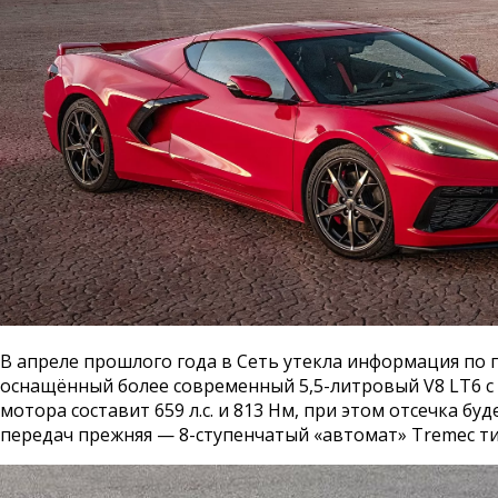
В апреле прошлого года в Сеть утекла информация по по
оснащённый более современный 5,5-литровый V8 LT6 с 
мотора составит 659 л.с. и 813 Нм, при этом отсечка б
передач прежняя — 8-ступенчатый «автомат» Tremec ти