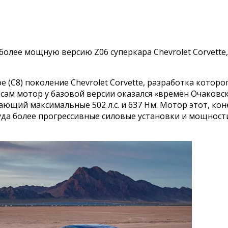
олее мощную версию Z06 суперкара Chevrolet Corvette,
(С8) поколение Chevrolet Corvette, разработка которог
ам мотор у базовой версии оказался «времён Очаковс
ющий максимальные 502 л.с. и 637 Нм. Мотор этот, ко
а куда более прогрессивные силовые установки и мощно