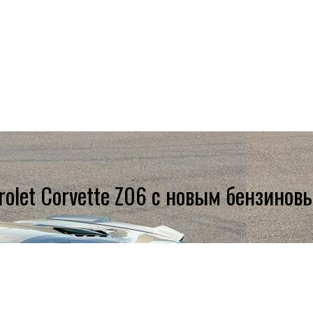
evrolet Corvette Z06 с новым бензино