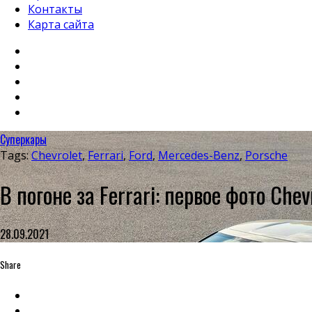
Контакты
Карта сайта
Суперкары
Tags:
Chevrolet
,
Ferrari
,
Ford
,
Mercedes-Benz
,
Porsche
В погоне за Ferrari: первое фото Ch
28.09.2021
Share