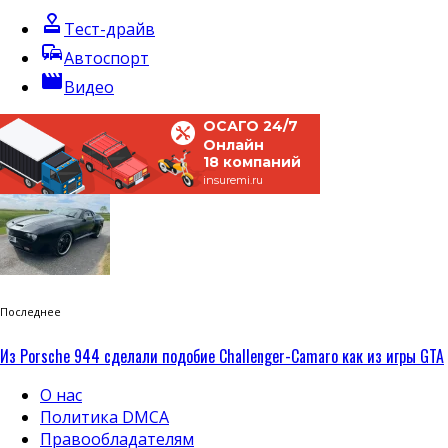
approval
Тест-драйв
commute
Автоспорт
movie
Видео
ОСАГО 24/7
Онлайн
18 компаний
insuremi.ru
Последнее
Из Porsche 944 сделали подобие Challenger-Camaro как из игры GTA
О нас
Политика DMCA
Правообладателям