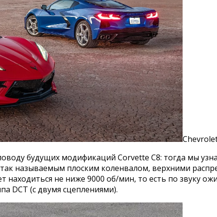
Chevrolet
воду будущих модификаций Corvette С8: тогда мы узнали
так называемым плоским коленвалом, верхними распред
удет находиться не ниже 9000 об/мин, то есть по звуку
па DCT (с двумя сцеплениями).