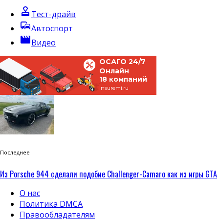
approval
Тест-драйв
commute
Автоспорт
movie
Видео
ОСАГО 24/7
Онлайн
18 компаний
insuremi.ru
Последнее
Из Porsche 944 сделали подобие Challenger-Camaro как из игры GTA
О нас
Политика DMCA
Правообладателям