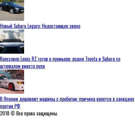
Новый Subaru Legacy: Недостающее звено
Кроссовер Lexus RZ готов к премьере: родня Toyota и Subaru со
штурвалом вместо руля
В Японии дешевеют машины с пробегом: причина кроется в санкциях
против РФ
2018 © Все права защищены.