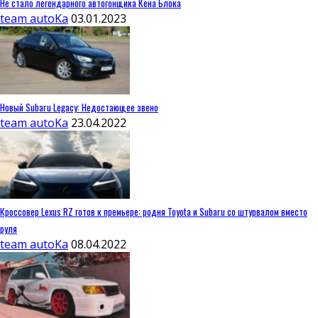
Не стало легендарного автогонщика Кена Блока
team autoKa
03.01.2023
Новый Subaru Legacy: Недостающее звено
team autoKa
23.04.2022
Кроссовер Lexus RZ готов к премьере: родня Toyota и Subaru со штурвалом вместо
руля
team autoKa
08.04.2022