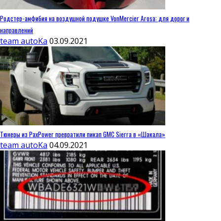
Родстер-амфибия на воздушной подушке VonMercier Arosa: для дорог и
направлений
team autoKa
03.09.2021
Тюнеры из PaxPower превратили пикап GMC Sierra в «Шакала»
team autoKa
04.09.2021