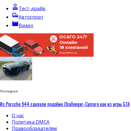
approval
Тест-драйв
commute
Автоспорт
movie
Видео
ОСАГО 24/7
Онлайн
18 компаний
insuremi.ru
Последнее
Из Porsche 944 сделали подобие Challenger-Camaro как из игры GTA
О нас
Политика DMCA
Правообладателям