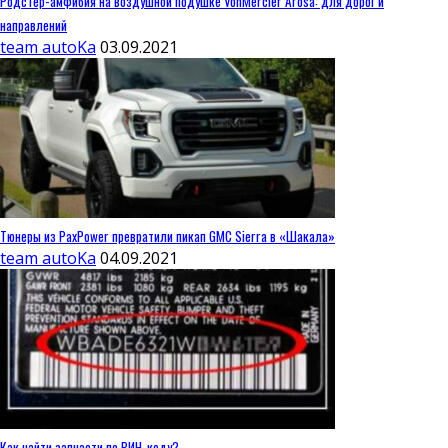
Родстер-амфибия на воздушной подушке VonMercier Arosa: для дорог и
направлений
team autoKa
03.09.2021
Тюнеры из PaxPower превратили пикап GMC Sierra в «Шакала»
team autoKa
04.09.2021
Как найти запчасти по ВИН-коду?