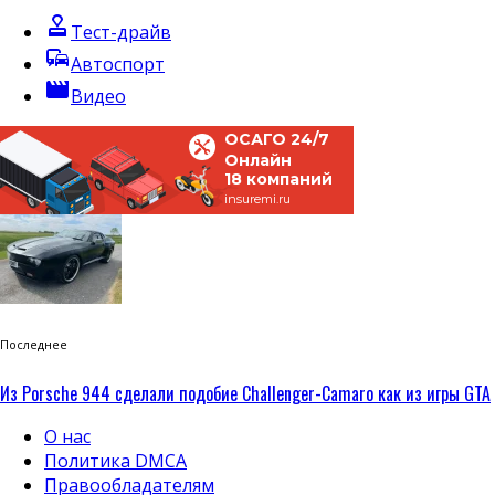
approval
Тест-драйв
commute
Автоспорт
movie
Видео
ОСАГО 24/7
Онлайн
18 компаний
insuremi.ru
Последнее
Из Porsche 944 сделали подобие Challenger-Camaro как из игры GTA
О нас
Политика DMCA
Правообладателям