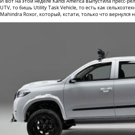
И вот на этой неделе Kandi America выпустила пресс-р
UTV, то бишь Utility Task Vehicle, то есть как сельхоз
Mahindra Roxor, который, кстати, только что вернулс