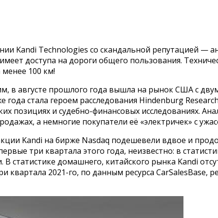
нии Kandi Technologies со скандальной репутацией — 
 имеет доступа на дороги общего пользования. Техниче
 менее 100 км!
мним, в августе прошлого года вышла на рынок США с 
 же года стала героем расследования Hindenburg Resea
х позициях и судебно-финансовых исследованиях. Анали
родажах, а немногие покупатели её «электричек» с ужа
акции Kandi на бирже Nasdaq подешевели вдвое и продо
ервые три квартала этого года, неизвестно: в статист
 В статистике домашнего, китайского рынка Kandi отсут
три квартала 2021-го, по данным ресурса CarSalesBase, 