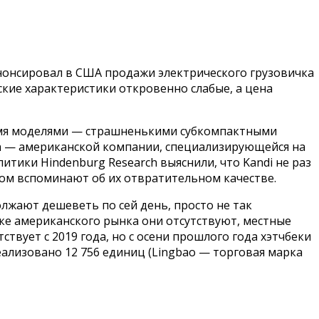
анонсировал в США продажи электрического грузовичка
ские характеристики откровенно слабые, а цена
двумя моделями — страшненькими субкомпактными
rch — американской компании, специализирующейся на
тики Hindenburg Research выяснили, что Kandi не раз
сом вспоминают об их отвратительном качестве.
лжают дешеветь по сей день, просто не так
ике американского рынка они отсутствуют, местные
ствует с 2019 года, но с осени прошлого года хэтчбеки
реализовано 12 756 единиц (Lingbao — торговая марка