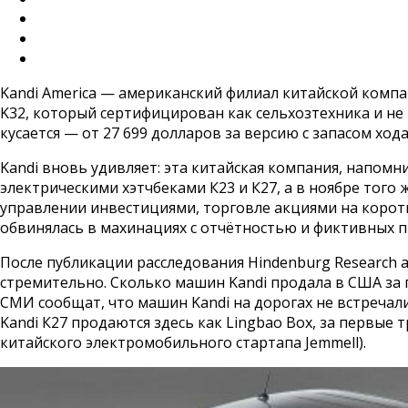
Kandi America — американский филиал китайской компа
K32, который сертифицирован как сельхозтехника и не
кусается — от 27 699 долларов за версию с запасом хода
Kandi вновь удивляет: эта китайская компания, напо
электрическими хэтчбеками К23 и К27, а в ноябре того
управлении инвестициями, торговле акциями на коротки
обвинялась в махинациях с отчётностью и фиктивных п
После публикации расследования Hindenburg Research 
стремительно. Сколько машин Kandi продала в США за п
СМИ сообщат, что машин Kandi на дорогах не встречали.
Kandi К27 продаются здесь как Lingbao Box, за первые 
китайского электромобильного стартапа Jemmell).