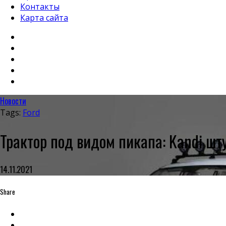
Контакты
Карта сайта
Новости
Tags:
Ford
Трактор под видом пикапа: Kandi ш
14.11.2021
Share