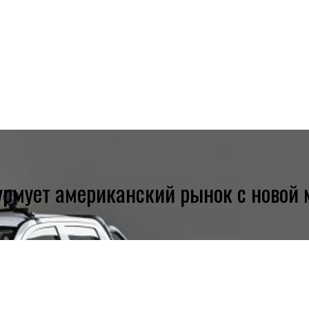
турмует американский рынок с новой