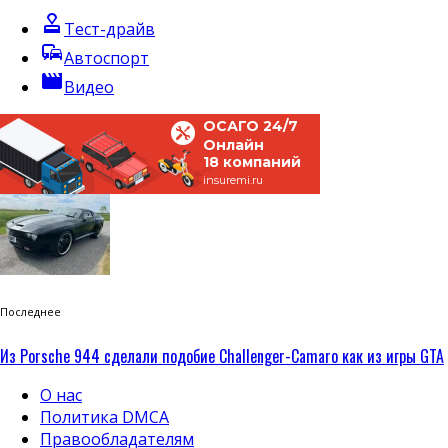
approval
Тест-драйв
commute
Автоспорт
movie
Видео
ОСАГО 24/7
Онлайн
18 компаний
insuremi.ru
Последнее
Из Porsche 944 сделали подобие Challenger-Camaro как из игры GTA
О нас
Политика DMCA
Правообладателям