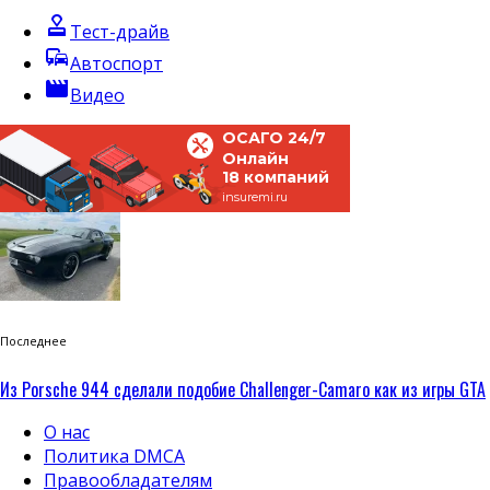
approval
Тест-драйв
commute
Автоспорт
movie
Видео
ОСАГО 24/7
Онлайн
18 компаний
insuremi.ru
Последнее
Из Porsche 944 сделали подобие Challenger-Camaro как из игры GTA
О нас
Политика DMCA
Правообладателям