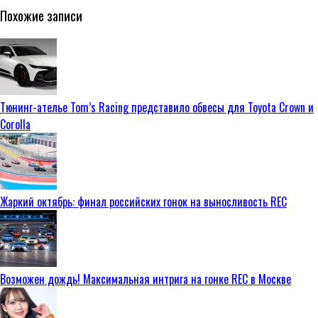
Похожие записи
Тюнинг-ателье Tom’s Racing представило обвесы для Toyota Crown и
Corolla
Жаркий октябрь: финал российских гонок на выносливость REC
Возможен дождь! Максимальная интрига на гонке REC в Москве