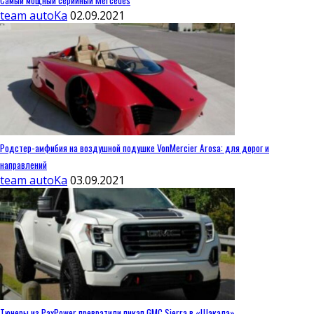
team autoKa
02.09.2021
Родстер-амфибия на воздушной подушке VonMercier Arosa: для дорог и
направлений
team autoKa
03.09.2021
Тюнеры из PaxPower превратили пикап GMC Sierra в «Шакала»