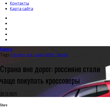
Контакты
Карта сайта
Новости
Tags:
Citroen
,
Kia
,
Lada
,
MINI
,
Skoda
Страна вне дорог: россияне стали
чаще покупать кроссоверы
20.12.2021
Share