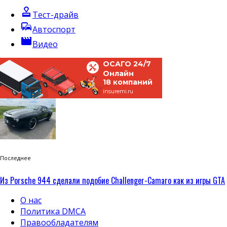
approval
Тест-драйв
commute
Автоспорт
movie
Видео
ОСАГО 24/7
Онлайн
18 компаний
insuremi.ru
Последнее
Из Porsche 944 сделали подобие Challenger-Camaro как из игры GTA
О нас
Политика DMCA
Правообладателям