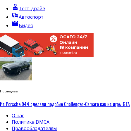
approval
Тест-драйв
commute
Автоспорт
movie
Видео
ОСАГО 24/7
Онлайн
18 компаний
insuremi.ru
Последнее
Из Porsche 944 сделали подобие Challenger-Camaro как из игры GTA
О нас
Политика DMCA
Правообладателям