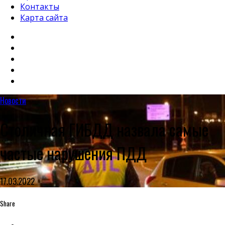
Контакты
Карта сайта
Новости
Столичная ГИБДД назвала самые
частые нарушения ПДД
17.03.2022
Share