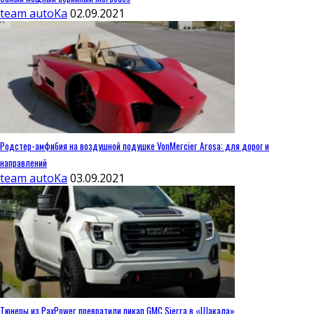
team autoKa
02.09.2021
Родстер-амфибия на воздушной подушке VonMercier Arosa: для дорог и
направлений
team autoKa
03.09.2021
Тюнеры из PaxPower превратили пикап GMC Sierra в «Шакала»