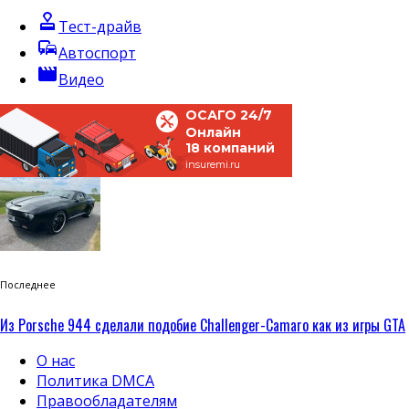
approval
Тест-драйв
commute
Автоспорт
movie
Видео
ОСАГО 24/7
Онлайн
18 компаний
insuremi.ru
Последнее
Из Porsche 944 сделали подобие Challenger-Camaro как из игры GTA
О нас
Политика DMCA
Правообладателям