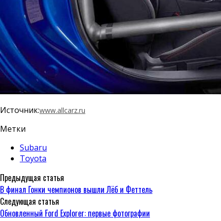
Источник:
www.allcarz.ru
Метки
Subaru
Toyota
Предыдущая статья
В финал Гонки чемпионов вышли Лёб и Феттель
Следующая статья
Обновленный Ford Explorer: первые фотографии