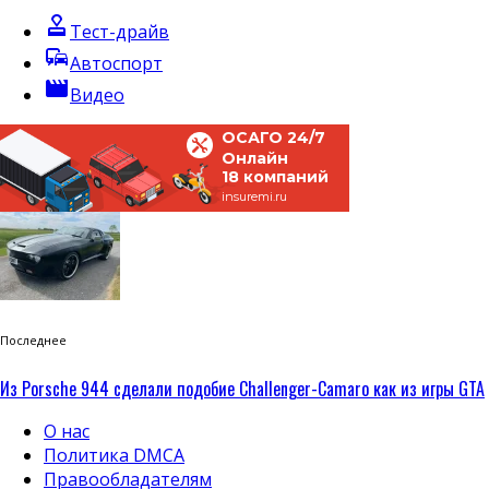
approval
Тест-драйв
commute
Автоспорт
movie
Видео
ОСАГО 24/7
Онлайн
18 компаний
insuremi.ru
Последнее
Из Porsche 944 сделали подобие Challenger-Camaro как из игры GTA
О нас
Политика DMCA
Правообладателям