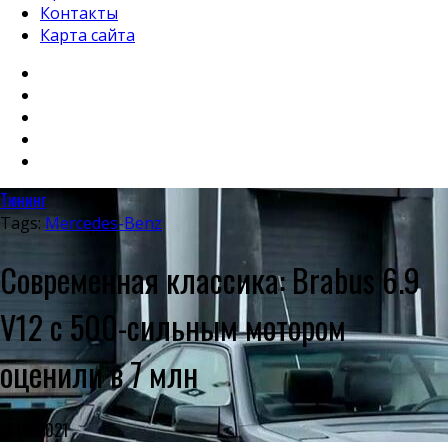
Контакты
Карта сайта
Тюнинг
Tags:
Mercedes-Benz
Современная классика: Brabus 6.9
V12 с 500-сильным мотором
оценили в 7 млн
15.09.2021