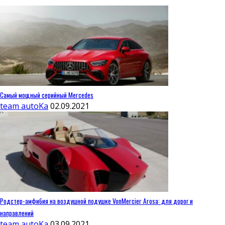
Самый мощный серийный Mercedes
team autoKa
02.09.2021
Родстер-амфибия на воздушной подушке VonMercier Arosa: для дорог и
направлений
team autoKa
03.09.2021