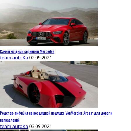
Самый мощный серийный Mercedes
team autoKa
02.09.2021
Родстер-амфибия на воздушной подушке VonMercier Arosa: для дорог и
направлений
team autoKa
03.09.2021