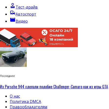
approval
Тест-драйв
commute
Автоспорт
movie
Видео
ОСАГО 24/7
Онлайн
18 компаний
insuremi.ru
Последнее
Из Porsche 944 сделали подобие Challenger-Camaro как из игры GTA
О нас
Политика DMCA
Правообладателям