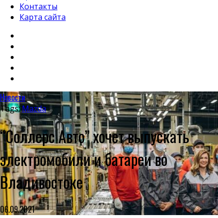
Контакты
Карта сайта
Новости
Tags:
Mazda
“Соллерс Авто” хочет выпускать
электромобили и батареи во
Владивостоке
06.09.2021