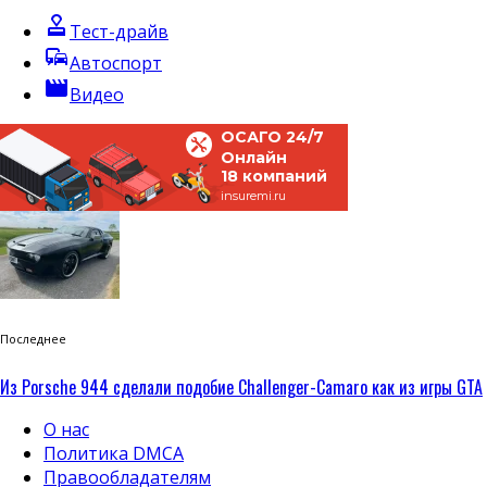
approval
Тест-драйв
commute
Автоспорт
movie
Видео
ОСАГО 24/7
Онлайн
18 компаний
insuremi.ru
Последнее
Из Porsche 944 сделали подобие Challenger-Camaro как из игры GTA
О нас
Политика DMCA
Правообладателям