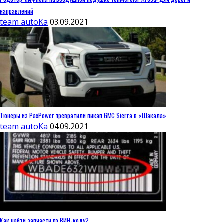
направлений
team autoKa
03.09.2021
Тюнеры из PaxPower превратили пикап GMC Sierra в «Шакала»
team autoKa
04.09.2021
Как найти запчасти по ВИН-коду?