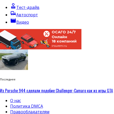
approval
Тест-драйв
commute
Автоспорт
movie
Видео
ОСАГО 24/7
Онлайн
18 компаний
insuremi.ru
Последнее
Из Porsche 944 сделали подобие Challenger-Camaro как из игры GTA
О нас
Политика DMCA
Правообладателям