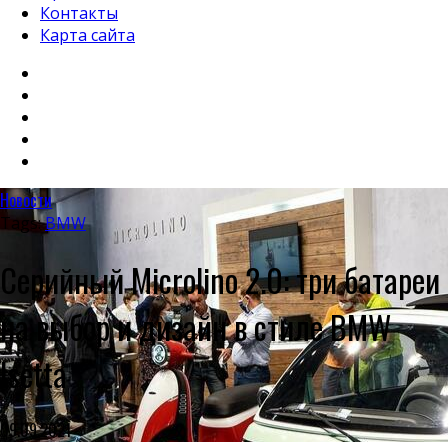
Контакты
Карта сайта
Новости
Tags:
BMW
Серийный Microlino 2.0: три батареи
на выбор и дизайн в стиле BMW
Isetta
09.09.2021