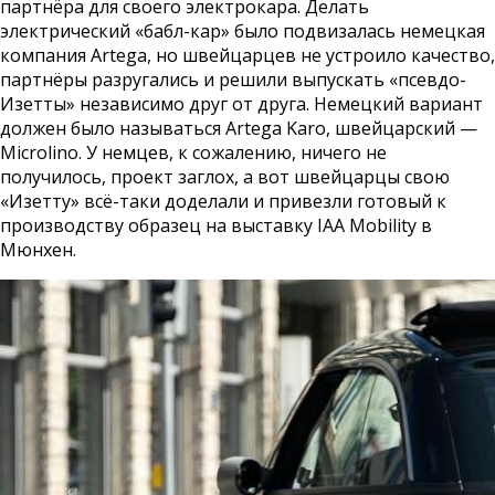
партнёра для своего электрокара. Делать
электрический «бабл-кар» было подвизалась немецкая
компания Artega, но швейцарцев не устроило качество,
партнёры разругались и решили выпускать «псевдо-
Изетты» независимо друг от друга. Немецкий вариант
должен было называться Artega Karo, швейцарский —
Microlino. У немцев, к сожалению, ничего не
получилось, проект заглох, а вот швейцарцы свою
«Изетту» всё-таки доделали и привезли готовый к
производству образец на выставку IAA Mobility в
Мюнхен.