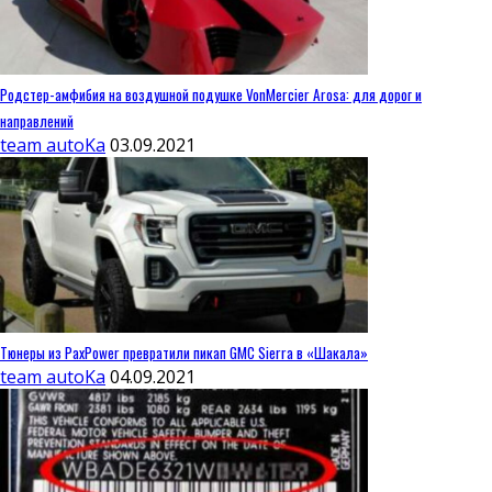
Родстер-амфибия на воздушной подушке VonMercier Arosa: для дорог и
направлений
team autoKa
03.09.2021
Тюнеры из PaxPower превратили пикап GMC Sierra в «Шакала»
team autoKa
04.09.2021