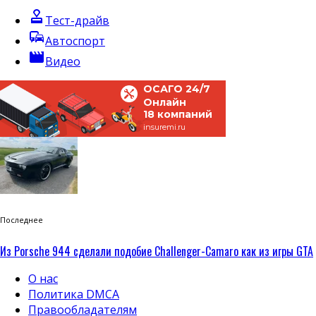
approval
Тест-драйв
commute
Автоспорт
movie
Видео
ОСАГО 24/7
Онлайн
18 компаний
insuremi.ru
Последнее
Из Porsche 944 сделали подобие Challenger-Camaro как из игры GTA
О нас
Политика DMCA
Правообладателям