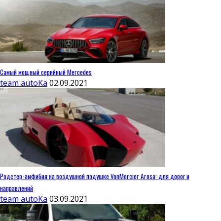
Самый мощный серийный Mercedes
team autoKa
02.09.2021
Родстер-амфибия на воздушной подушке VonMercier Arosa: для дорог и
направлений
team autoKa
03.09.2021