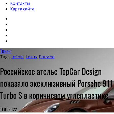
Контакты
Карта сайта
Тюнинг
Tags:
Infiniti
,
Lexus
,
Porsche
Российское ателье TopCar Design
показало эксклюзивный Porsche 911
Turbo S в коричневом углепластике
11.01.2022