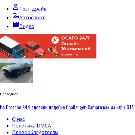
approval
Тест-драйв
commute
Автоспорт
movie
Видео
ОСАГО 24/7
Онлайн
18 компаний
insuremi.ru
Последнее
Из Porsche 944 сделали подобие Challenger-Camaro как из игры GTA
О нас
Политика DMCA
Правообладателям