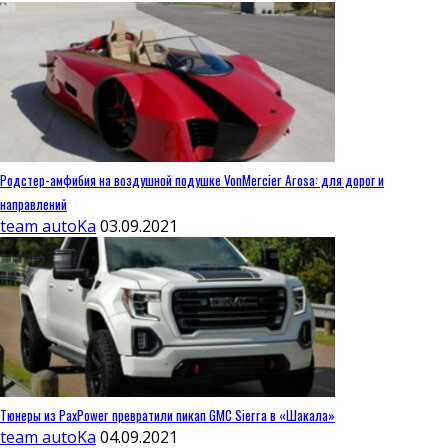
Родстер-амфибия на воздушной подушке VonMercier Arosa: для дорог и
направлений
team autoKa
03.09.2021
Тюнеры из PaxPower превратили пикап GMC Sierra в «Шакала»
team autoKa
04.09.2021