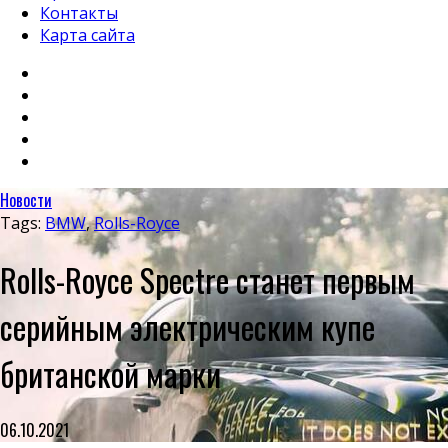
Контакты
Карта сайта
Новости
Tags:
BMW
,
Rolls-Royce
Rolls-Royce Spectre станет первым
серийным электрическим купе
британской марки
06.10.2021