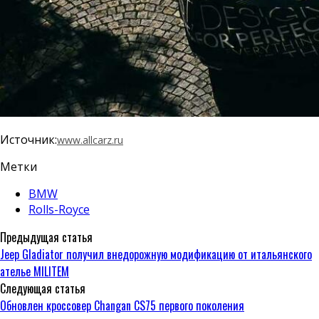
Источник:
www.allcarz.ru
Метки
BMW
Rolls-Royce
Предыдущая статья
Jeep Gladiator получил внедорожную модификацию от итальянского
ателье MILITEM
Следующая статья
Обновлен кроссовер Changan CS75 первого поколения