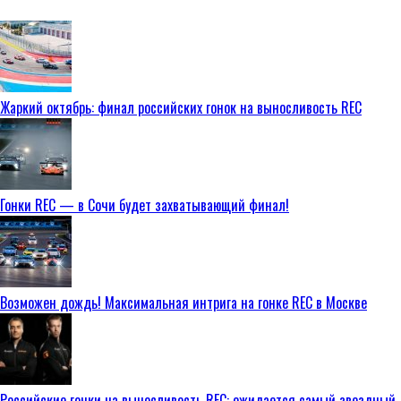
Жаркий октябрь: финал российских гонок на выносливость REC
Гонки REC — в Сочи будет захватывающий финал!
Возможен дождь! Максимальная интрига на гонке REC в Москве
Российские гонки на выносливость REC: ожидается самый звездный