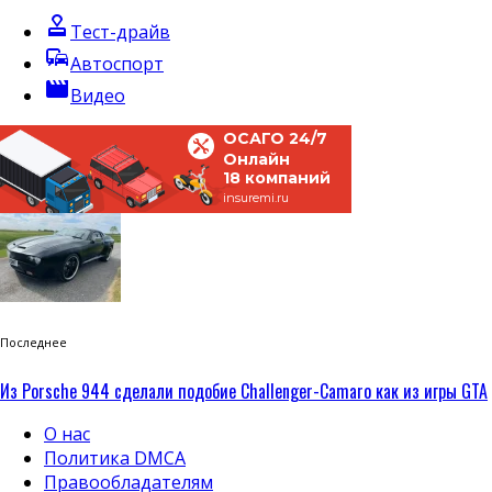
approval
Тест-драйв
commute
Автоспорт
movie
Видео
ОСАГО 24/7
Онлайн
18 компаний
insuremi.ru
Последнее
Из Porsche 944 сделали подобие Challenger-Camaro как из игры GTA
О нас
Политика DMCA
Правообладателям