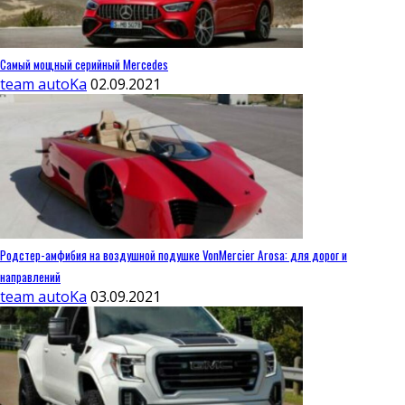
Самый мощный серийный Mercedes
team autoKa
02.09.2021
Родстер-амфибия на воздушной подушке VonMercier Arosa: для дорог и
направлений
team autoKa
03.09.2021