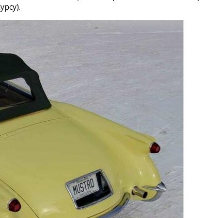
рсу).