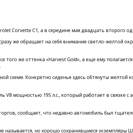
olet Corvette C1, а в середине мая двадцать второго од
азу же обращает на себя внимание светло-желтой окрас
е того же оттенка «Harvest Gold», а еще ему полагаетс
.
ной схеме. Конкретно сиденья здесь обтянуты желтой 
 V8 мощностью 195 л.с., который работает в связке с 
оргов, сообщает, что недавно автомобиль был тщатель
е называется, но хорошо сохранившиеся экземпляры Ш