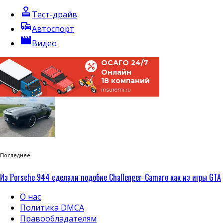
approval
Тест-драйв
commute
Автоспорт
movie
Видео
ОСАГО 24/7
Онлайн
18 компаний
insuremi.ru
Последнее
Из Porsche 944 сделали подобие Challenger-Camaro как из игры GTA
О нас
Политика DMCA
Правообладателям