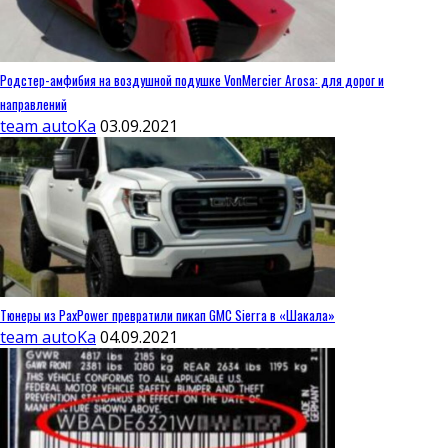
Родстер-амфибия на воздушной подушке VonMercier Arosa: для дорог и
направлений
team autoKa
03.09.2021
Тюнеры из PaxPower превратили пикап GMC Sierra в «Шакала»
team autoKa
04.09.2021