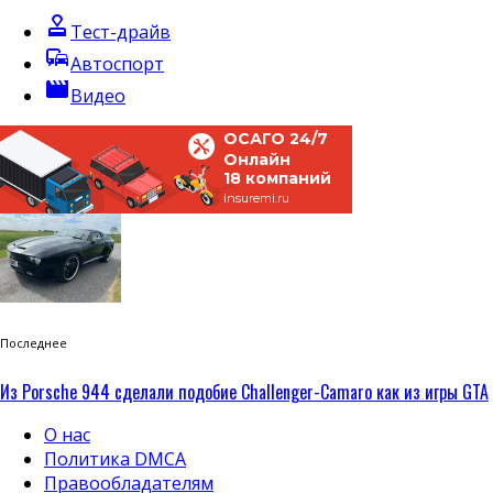
approval
Тест-драйв
commute
Автоспорт
movie
Видео
ОСАГО 24/7
Онлайн
18 компаний
insuremi.ru
Последнее
Из Porsche 944 сделали подобие Challenger-Camaro как из игры GTA
О нас
Политика DMCA
Правообладателям